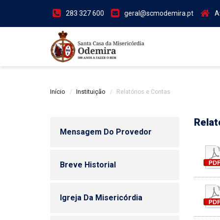
283 327 600
geral@scmodemira.pt
A
Início
Instituição
Relatórios e Contas
Relat
Mensagem Do Provedor
Breve Historial
Igreja Da Misericórdia