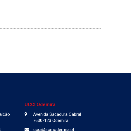
UCCI Odemira
Falcão
Avenida Sacadura Cabral
7630-123 Odemira
t
ucci@scmodemira.pt