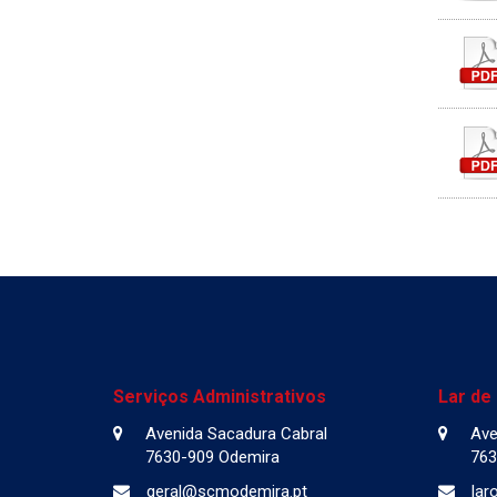
Serviços Administrativos
Lar de
Avenida Sacadura Cabral
Ave
7630-909 Odemira
763
geral@scmodemira.pt
lar