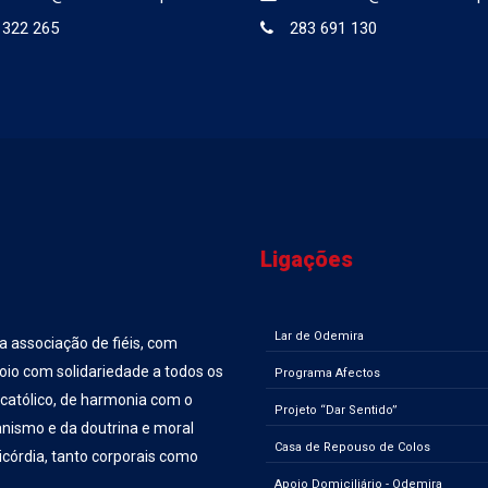
 322 265
283 691 130
Ligações
Lar de Odemira
ma associação de fiéis, com
poio com solidariedade a todos os
Programa Afectos
 católico, de harmonia com o
Projeto “Dar Sentido”
manismo e da doutrina e moral
Casa de Repouso de Colos
ricórdia, tanto corporais como
Apoio Domiciliário - Odemira