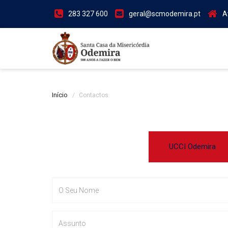
283 327 600
geral@scmodemira.pt
A
Início
Contactos
UCCI Odemira
Nome
Assunto