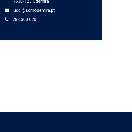
7630-123 Odemira
ucci@scmodemira.pt
283 300 020